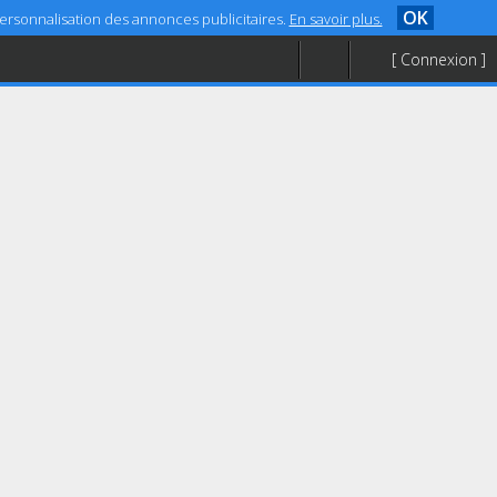
OK
 personnalisation des annonces publicitaires.
En savoir plus.
[ Connexion ]