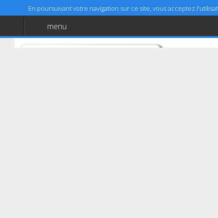
En poursuivant votre navigation sur ce site, vous acceptez l'utili
menu
Accueil
Aide
Mentions légales
Tourcoing
CONTRÔLE AUTO-MOTO
1A avenue Albert Masurel
59200
Tourcoing
03 20 44 28 99
Coordonnées GPS :
50,720117974351 (50°43'12,42")
Latitude :
3,1416813615824 (3°8'30,05")
Longitude :
Prendre RDV